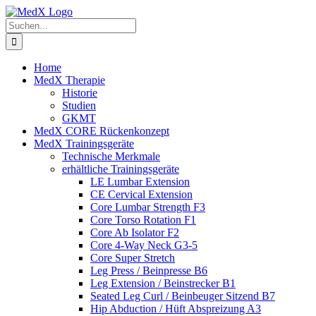
Zum
Inhalt
Suche
springen
nach:
Home
MedX Therapie
Historie
Studien
GKMT
MedX CORE Rückenkonzept
MedX Trainingsgeräte
Technische Merkmale
erhältliche Trainingsgeräte
LE Lumbar Extension
CE Cervical Extension
Core Lumbar Strength F3
Core Torso Rotation F1
Core Ab Isolator F2
Core 4-Way Neck G3-5
Core Super Stretch
Leg Press / Beinpresse B6
Leg Extension / Beinstrecker B1
Seated Leg Curl / Beinbeuger Sitzend B7
Hip Abduction / Hüft Abspreizung A3