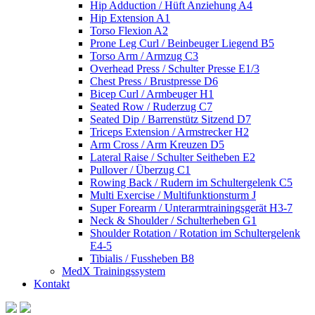
Hip Adduction / Hüft Anziehung A4
Hip Extension A1
Torso Flexion A2
Prone Leg Curl / Beinbeuger Liegend B5
Torso Arm / Armzug C3
Overhead Press / Schulter Presse E1/3
Chest Press / Brustpresse D6
Bicep Curl / Armbeuger H1
Seated Row / Ruderzug C7
Seated Dip / Barrenstütz Sitzend D7
Triceps Extension / Armstrecker H2
Arm Cross / Arm Kreuzen D5
Lateral Raise / Schulter Seitheben E2
Pullover / Überzug C1
Rowing Back / Rudern im Schultergelenk C5
Multi Exercise / Multifunktionsturm J
Super Forearm / Unterarmtrainingsgerät H3-7
Neck & Shoulder / Schulterheben G1
Shoulder Rotation / Rotation im Schultergelenk
E4-5
Tibialis / Fussheben B8
MedX Trainingssystem
Kontakt