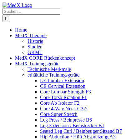
Zum
Inhalt
Suche
springen
nach:
Home
MedX Therapie
Historie
Studien
GKMT
MedX CORE Rückenkonzept
MedX Trainingsgeräte
Technische Merkmale
erhältliche Trainingsgeräte
LE Lumbar Extension
CE Cervical Extension
Core Lumbar Strength F3
Core Torso Rotation F1
Core Ab Isolator F2
Core 4-Way Neck G3-5
Core Super Stretch
Leg Press / Beinpresse B6
Leg Extension / Beinstrecker B1
Seated Leg Curl / Beinbeuger Sitzend B7
Hip Abduction / Hüft Abspreizung A3