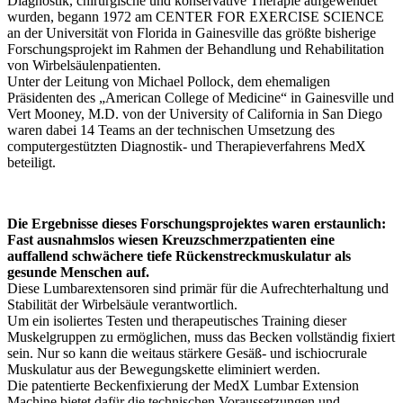
Diagnostik, chirurgische und konservative Therapie aufgewendet
wurden, begann 1972 am CENTER FOR EXERCISE SCIENCE
an der Universität von Florida in Gainesville das größte bisherige
Forschungsprojekt im Rahmen der Behandlung und Rehabilitation
von Wirbelsäulenpatienten.
Unter der Leitung von Michael Pollock, dem ehemaligen
Präsidenten des „American College of Medicine“ in Gainesville und
Vert Mooney, M.D. von der University of California in San Diego
waren dabei 14 Teams an der technischen Umsetzung des
computergestützten Diagnostik- und Therapieverfahrens MedX
beteiligt.
Die Ergebnisse dieses Forschungsprojektes waren erstaunlich:
Fast ausnahmslos wiesen Kreuzschmerzpatienten eine
auffallend schwächere tiefe Rückenstreckmuskulatur als
gesunde Menschen auf.
Diese Lumbarextensoren sind primär für die Aufrechterhaltung und
Stabilität der Wirbelsäule verantwortlich.
Um ein isoliertes Testen und therapeutisches Training dieser
Muskelgruppen zu ermöglichen, muss das Becken vollständig fixiert
sein. Nur so kann die weitaus stärkere Gesäß- und ischiocrurale
Muskulatur aus der Bewegungskette eliminiert werden.
Die patentierte Beckenfixierung der MedX Lumbar Extension
Machine bietet dafür die technischen Voraussetzungen und