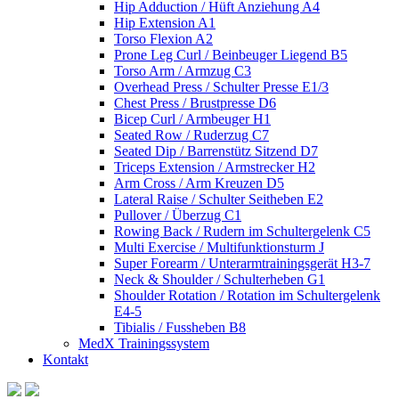
Hip Adduction / Hüft Anziehung A4
Hip Extension A1
Torso Flexion A2
Prone Leg Curl / Beinbeuger Liegend B5
Torso Arm / Armzug C3
Overhead Press / Schulter Presse E1/3
Chest Press / Brustpresse D6
Bicep Curl / Armbeuger H1
Seated Row / Ruderzug C7
Seated Dip / Barrenstütz Sitzend D7
Triceps Extension / Armstrecker H2
Arm Cross / Arm Kreuzen D5
Lateral Raise / Schulter Seitheben E2
Pullover / Überzug C1
Rowing Back / Rudern im Schultergelenk C5
Multi Exercise / Multifunktionsturm J
Super Forearm / Unterarmtrainingsgerät H3-7
Neck & Shoulder / Schulterheben G1
Shoulder Rotation / Rotation im Schultergelenk
E4-5
Tibialis / Fussheben B8
MedX Trainingssystem
Kontakt