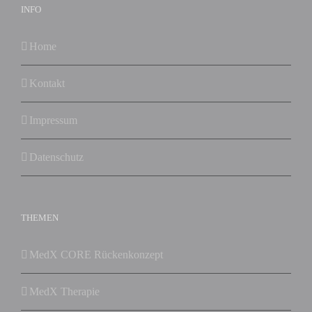
INFO
Home
Kontakt
Impressum
Datenschutz
THEMEN
MedX CORE Rückenkonzept
MedX Therapie