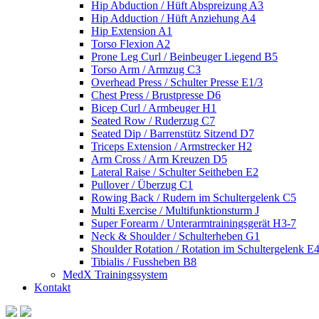
Hip Abduction / Hüft Abspreizung A3
Hip Adduction / Hüft Anziehung A4
Hip Extension A1
Torso Flexion A2
Prone Leg Curl / Beinbeuger Liegend B5
Torso Arm / Armzug C3
Overhead Press / Schulter Presse E1/3
Chest Press / Brustpresse D6
Bicep Curl / Armbeuger H1
Seated Row / Ruderzug C7
Seated Dip / Barrenstütz Sitzend D7
Triceps Extension / Armstrecker H2
Arm Cross / Arm Kreuzen D5
Lateral Raise / Schulter Seitheben E2
Pullover / Überzug C1
Rowing Back / Rudern im Schultergelenk C5
Multi Exercise / Multifunktionsturm J
Super Forearm / Unterarmtrainingsgerät H3-7
Neck & Shoulder / Schulterheben G1
Shoulder Rotation / Rotation im Schultergelenk E
Tibialis / Fussheben B8
MedX Trainingssystem
Kontakt