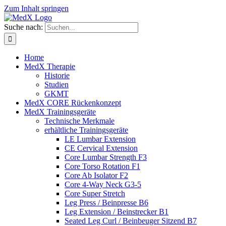
Zum Inhalt springen
Suche nach:
Home
MedX Therapie
Historie
Studien
GKMT
MedX CORE Rückenkonzept
MedX Trainingsgeräte
Technische Merkmale
erhältliche Trainingsgeräte
LE Lumbar Extension
CE Cervical Extension
Core Lumbar Strength F3
Core Torso Rotation F1
Core Ab Isolator F2
Core 4-Way Neck G3-5
Core Super Stretch
Leg Press / Beinpresse B6
Leg Extension / Beinstrecker B1
Seated Leg Curl / Beinbeuger Sitzend B7