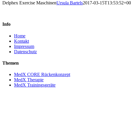
Delphex Exercise Maschinen
Ursula Bartels
2017-03-15T13:53:52+00
Info
Home
Kontakt
Impressum
Datenschutz
Themen
MedX CORE Rückenkonzept
MedX Therapie
MedX Trainingsgeräte