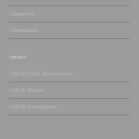
Impressum
Datenschutz
THEMEN
MedX CORE Rückenkonzept
MedX Therapie
MedX Trainingsgeräte