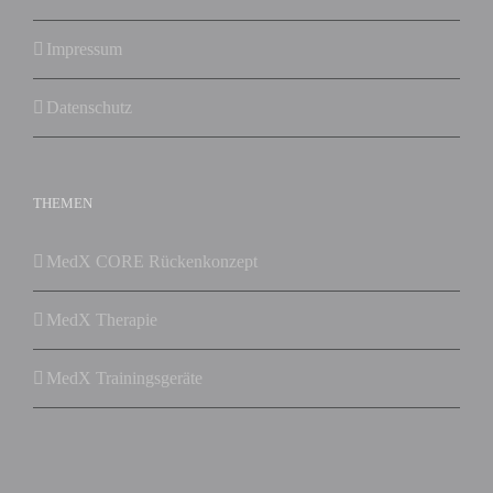
Impressum
Datenschutz
THEMEN
MedX CORE Rückenkonzept
MedX Therapie
MedX Trainingsgeräte